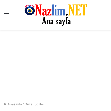
Menü
Anasayfa
/
Güzel Sözler