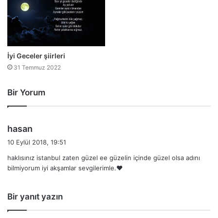
İyi Geceler şiirleri
31 Temmuz 2022
Bir Yorum
d
hasan
e
10 Eylül 2018, 19:51
d
haklısınız istanbul zaten güzel ee güzelin içinde güzel olsa adını
i
bilmiyorum iyi akşamlar sevgilerimle.♥️
k
i
:
Bir yanıt yazın