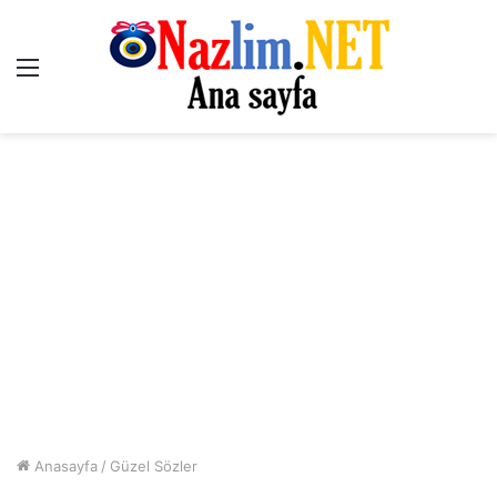
Menü
Anasayfa
/
Güzel Sözler