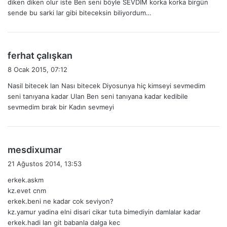
diken diken olur iste Ben seni böyle SEVDIM korka korka birgün
k
sende bu sarki lar gibi biteceksin biliyordum…
i
:
d
ferhat çalışkan
e
8 Ocak 2015, 07:12
d
Nasil bitecek lan Nası bitecek Diyosunya hiç kimseyi sevmedim
i
seni tanıyana kadar Ulan Ben seni tanıyana kadar kedibile
k
sevmedim bırak bir Kadın sevmeyi
i
:
d
mesdixumar
e
21 Ağustos 2014, 13:53
d
erkek.askm
i
kz.evet cnm
k
erkek.beni ne kadar cok seviyon?
i
kz.yamur yadina elni disari cikar tuta bimediyin damlalar kadar
:
erkek.hadi lan git babanla dalga kec