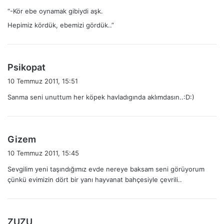
d
“-Kör ebe oynamak gibiydi aşk.
i
Hepimiz kördük, ebemizi gördük..”
k
i
:
d
Psikopat
e
10 Temmuz 2011, 15:51
d
Sanma seni unuttum her köpek havladıgında aklımdasın..:D:)
i
k
i
:
d
Gizem
e
10 Temmuz 2011, 15:45
d
Sevgilim yeni taşındığımız evde nereye baksam seni görüyorum
i
çünkü evimizin dört bir yanı hayvanat bahçesiyle çevrili..
k
i
:
d
ZUZU