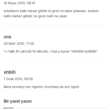
e
16 Nisan 2010, 08:41
d
erkeklerin kalbi mezar gibidir bi giren bi daha çıkamaz> kızların
i
kalbi market gibidir ne giren belli ne çıkan
k
i
:
d
cns
e
26 Mart 2010, 17:00
d
*=*a$k ß!r p€nc€rYé ß€nz€r…FazLa AçmA “HAVANI ALIRSIN”
i
k
i
:
d
shbiti
e
1 Ocak 2010, 09:35
d
Bana sevmeyi sen ögretin Unutmayi da sen ögret
i
k
i
Bir yanıt yazın
: