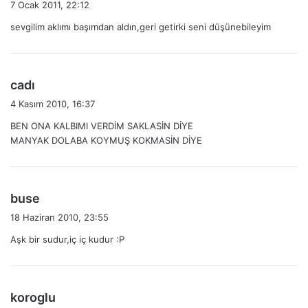
7 Ocak 2011, 22:12
d
sevgilim aklımı başımdan aldın,geri getirki seni düşünebileyim
i
k
i
:
d
cadı
e
4 Kasım 2010, 16:37
d
BEN ONA KALBIMI VERDİM SAKLASİN DİYE
i
MANYAK DOLABA KOYMUŞ KOKMASİN DİYE
k
i
:
d
buse
e
18 Haziran 2010, 23:55
d
Aşk bir sudur,iç iç kudur :P
i
k
i
:
d
koroglu