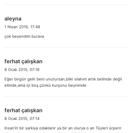
d
aleyna
e
1 Nisan 2016, 17:48
d
çok beyendim burava
i
k
i
:
d
ferhat çalışkan
e
8 Ocak 2015, 07:16
d
Eğer birgün geIir beni unutursan,biIki siIahım artık beIimde değiI
i
eIimde,ama içi boş,çünkü kurşunu beynimde
k
i
:
d
ferhat çalışkan
e
8 Ocak 2015, 07:14
d
Insan’in bir sarkiya odaklanir ya bir an olurya o an Tüyleri ürperir
i