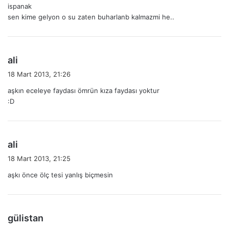
ispanak
sen kime gelyon o su zaten buharlanb kalmazmi he..
d
ali
e
18 Mart 2013, 21:26
d
aşkın eceleye faydası ömrün kıza faydası yoktur
i
:D
k
i
:
d
ali
e
18 Mart 2013, 21:25
d
aşkı önce ölç tesi yanlış biçmesin
i
k
i
:
d
gülistan
e