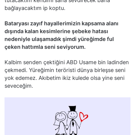
tutacaktım kendimi sana sevdirecek bana
bağlayacaktım ip koptu.
Bataryası zayıf hayallerimizin kapsama alanı
dışında kalan kesimlerine şebeke hatası
nedeniyle ulaşamadık şimdi yüreğimde ful
çeken hattımla seni seviyorum.
Kalbim senden çektiğini ABD Usame bin ladinden
çekmedi. Yüreğimin teröristi dünya birleşse seni
yok edemez. Akıbetim ikiz kulede olsa yine seni
seveceğim.