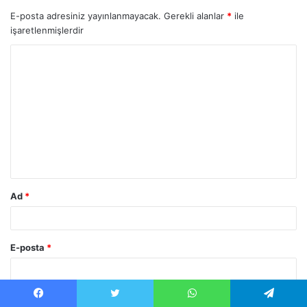
E-posta adresiniz yayınlanmayacak.
Gerekli alanlar
*
ile
işaretlenmişlerdir
Ad
*
E-posta
*
İnternet sitesi
Facebook
Twitter
WhatsApp
Telegram