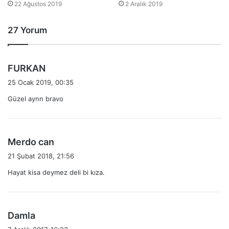
22 Ağustos 2019
2 Aralık 2019
27 Yorum
d
FURKAN
e
25 Ocak 2019, 00:35
d
Güzel aynn bravo
i
k
i
:
d
Merdo can
e
21 Şubat 2018, 21:56
d
Hayat kisa deymez deli bi kıza.
i
k
i
:
d
Damla
e