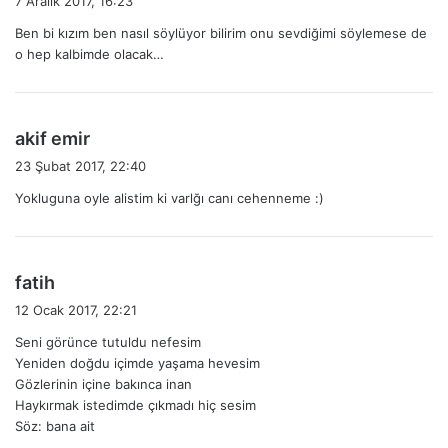
7 Aralık 2017, 16:23
d
Ben bi kızım ben nasıl söylüyor bilirim onu sevdiğimi söylemese de
i
o hep kalbimde olacak…
k
i
:
d
akif emir
e
23 Şubat 2017, 22:40
d
Yokluguna oyle alistim ki varlğı canı cehenneme :)
i
k
i
:
d
fatih
e
12 Ocak 2017, 22:21
d
Seni görünce tutuldu nefesim
i
Yeniden doğdu içimde yaşama hevesim
k
Gözlerinin içine bakınca inan
i
Haykırmak istedimde çıkmadı hiç sesim
:
Söz: bana ait