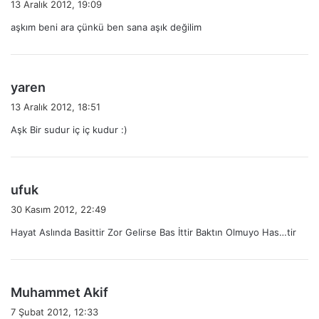
13 Aralık 2012, 19:09
d
aşkım beni ara çünkü ben sana aşık değilim
i
k
i
:
d
yaren
e
13 Aralık 2012, 18:51
d
Aşk Bir sudur iç iç kudur :)
i
k
i
:
d
ufuk
e
30 Kasım 2012, 22:49
d
Hayat Aslında Basittir Zor Gelirse Bas İttir Baktın Olmuyo Has…tir
i
k
i
:
d
Muhammet Akif
e
7 Şubat 2012, 12:33