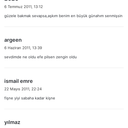
e
6 Temmuz 2011, 13:12
d
güzele bakmak sevapsa,aşkım benim en büyük günahım senmişsin
i
k
i
:
d
argeen
e
6 Haziran 2011, 13:39
d
sevdimde ne oldu efe pilsen zengin oldu
i
k
i
:
d
ismail emre
e
22 Mayıs 2011, 22:24
d
fişne yiyi sabaha kadar kişne
i
k
i
:
d
yılmaz
e