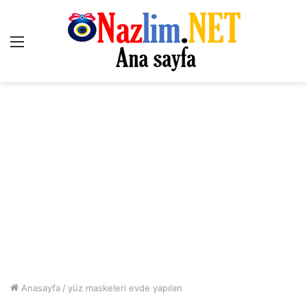
Menü
Anasayfa
/
yüz maskeleri evde yapılan