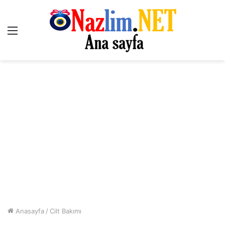
Menü
Anasayfa
/
Cilt Bakımı