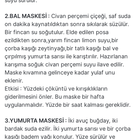
suyu sürülür.
2.BAL MASKESİ :
Civan perçemi çiçeği, saf suda
on dakika kaynatıldıktan sonra sıkılarak süzülür.
Bir fincan su soğutulur. Elde edilen posa
ezildikten sonra,yarım fincan limon suyu,bir
çorba kaşığı zeytinyağı,bir tatlı kaşığı bal ve
çırpılmış yumurta sarısı ile karıştırılır. Hazırlanan
karışıma soğuk civan perçemi suyu ilave edilir.
Maske kıvamına gelinceye kadar yulaf unu
eklenir.
Etkisi : Yüzdeki çöküntü ve kırışıklıkların
giderilmesini önler. Bu maske bir hafta
uygulanmalıdır. Yüzde bir saat kalması gereklidir.
3.YUMURTA MASKESİ :
İki avuç buğday, iki
bardak suda ezilir. İki yumurta sarısı ve bir çorba
kaşığı badem yağı konulur. Yüze sürülür ve