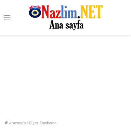
Menü
Anasayfa
/
Diyet Zayıflama