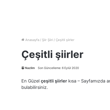
Anasayfa
/
Şiir Şiiri
/
Çeşitli şiirler
Çeşitli şiirler
Nazlim
Son Güncelleme: 6 Eylül 2020
En Güzel
çeşitli şiirler
kısa – Sayfamızda amat
bulabilirsiniz.