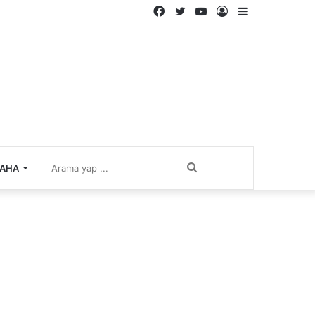
Facebook
Twitter
YouTube
Kayıt
Kenar
Ol
Bölmesi
Arama
AHA
yap
...