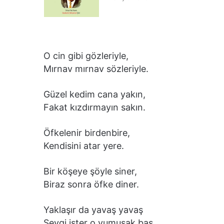
O cin gibi gözleriyle,
Mırnav mırnav sözleriyle.
Güzel kedim cana yakın,
Fakat kızdırmayın sakın.
Öfkelenir birdenbire,
Kendisini atar yere.
Bir köşeye şöyle siner,
Biraz sonra öfke diner.
Yaklaşır da yavaş yavaş
Sevgi ister o yumuşak baş.