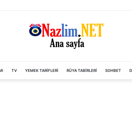
MI
TV
YEMEK TARIFLERI
RÜYA TABIRLERI
SOHBET
D