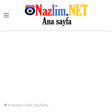
Menü
Anasayfa
/
Diyet Zayıflama