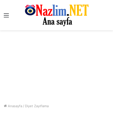
Menü
Anasayfa
/
Diyet Zayıflama