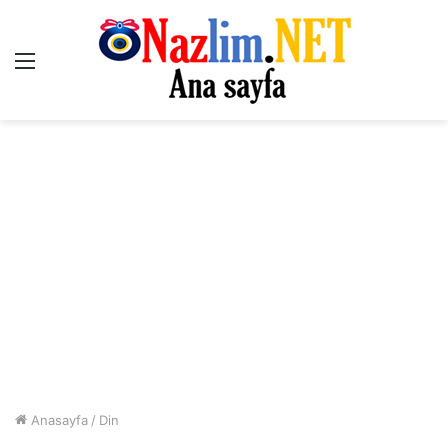
Menü
Anasayfa
/
Din