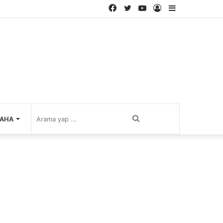
Facebook
Twitter
YouTube
Kayıt
Kenar
Ol
Bölmesi
Arama
AHA
yap
...