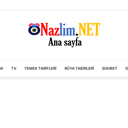
MI
TV
YEMEK TARIFLERI
RÜYA TABIRLERI
SOHBET
D