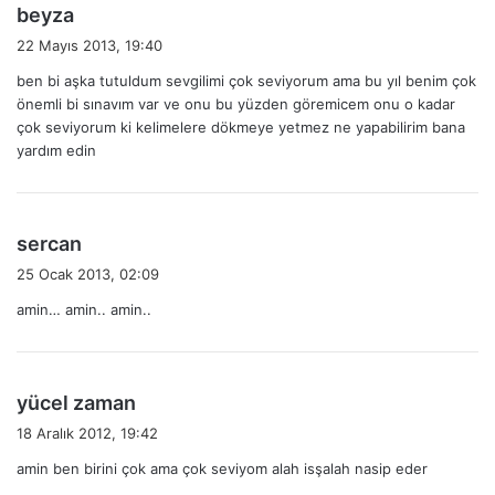
d
beyza
e
22 Mayıs 2013, 19:40
d
ben bi aşka tutuldum sevgilimi çok seviyorum ama bu yıl benim çok
i
önemli bi sınavım var ve onu bu yüzden göremicem onu o kadar
k
çok seviyorum ki kelimelere dökmeye yetmez ne yapabilirim bana
i
yardım edin
:
d
sercan
e
25 Ocak 2013, 02:09
d
amin… amin.. amin..
i
k
i
:
d
yücel zaman
e
18 Aralık 2012, 19:42
d
amin ben birini çok ama çok seviyom alah isşalah nasip eder
i