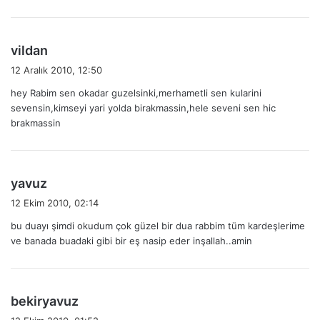
i
:
d
vildan
e
12 Aralık 2010, 12:50
d
hey Rabim sen okadar guzelsinki,merhametli sen kularini
i
sevensin,kimseyi yari yolda birakmassin,hele seveni sen hic
k
brakmassin
i
:
d
yavuz
e
12 Ekim 2010, 02:14
d
bu duayı şimdi okudum çok güzel bir dua rabbim tüm kardeşlerime
i
ve banada buadaki gibi bir eş nasip eder inşallah..amin
k
i
:
d
bekiryavuz
e