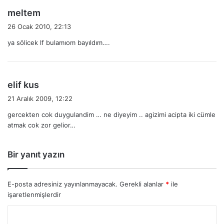
:
d
meltem
e
26 Ocak 2010, 22:13
d
ya sölicek lf bulamıom bayıldım….
i
k
i
:
d
elif kus
e
21 Aralık 2009, 12:22
d
gercekten cok duygulandim … ne diyeyim .. agizimi acipta iki cümle
i
atmak cok zor gelior…
k
i
:
Bir yanıt yazın
E-posta adresiniz yayınlanmayacak.
Gerekli alanlar
*
ile
işaretlenmişlerdir