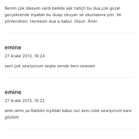
d
Benim çok dikeyim vardı bellide aşk hatiçti bu dua çok güzel
i
gerçektende inşallah bu duayı okuyan ve okumasına yön. Ve
k
yönlendiren. Herkesin dua sı kabul. Olsun .Âmin
i
:
d
emine
e
27 Aralık 2013, 16:24
d
seni çok sewiyorum ceşke sende benı sewsen
i
k
i
:
d
emine
e
27 Aralık 2013, 16:22
d
amin.amin ya Rabbim inşAllah kabul our senı cokk sewiyorum kara
i
gözlüm
k
i
: