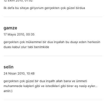
12 Ekim 2010, 01:52
d
ilk defa bu siteye giriyorum gerçekten çok güzel birdua
i
k
i
:
d
gamze
e
17 Mayıs 2010, 00:35
d
gerçekten çok mükemmel bir dua inşallah bu duayı eden herkesin
i
duası kabul olur tabi benimkide
k
i
:
d
selin
e
24 Nisan 2010, 10:48
d
gerçekten çok güzel bir dua inşallh allah bana ve ümmeti
i
muhammede kalpleri gibi ve istedikleri gibi birer eş nasip eyler…
k
amin:)
i
: