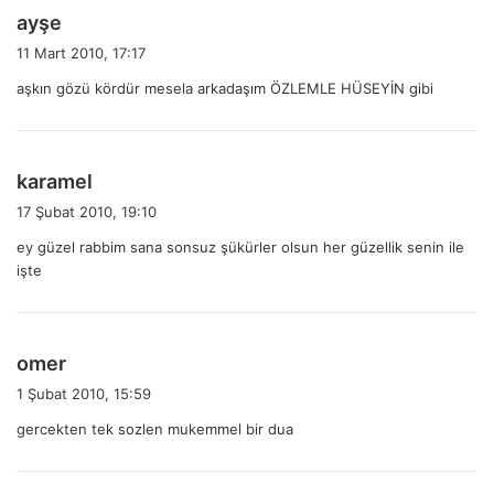
d
ayşe
e
11 Mart 2010, 17:17
d
aşkın gözü kördür mesela arkadaşım ÖZLEMLE HÜSEYİN gibi
i
k
i
:
d
karamel
e
17 Şubat 2010, 19:10
d
ey güzel rabbim sana sonsuz şükürler olsun her güzellik senin ile
i
işte
k
i
:
d
omer
e
1 Şubat 2010, 15:59
d
gercekten tek sozlen mukemmel bir dua
i
k
i