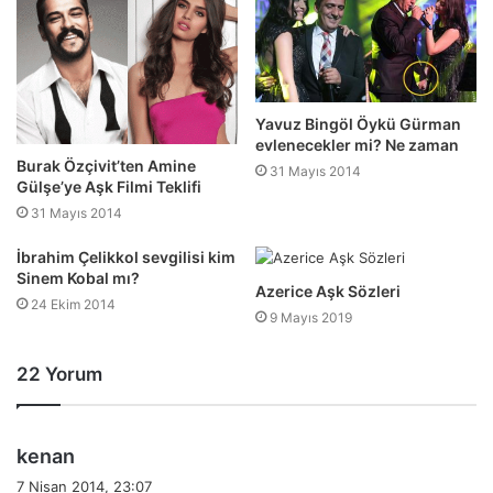
Yavuz Bingöl Öykü Gürman
evlenecekler mi? Ne zaman
Burak Özçivit’ten Amine
31 Mayıs 2014
Gülşe’ye Aşk Filmi Teklifi
31 Mayıs 2014
İbrahim Çelikkol sevgilisi kim
Sinem Kobal mı?
Azerice Aşk Sözleri
24 Ekim 2014
9 Mayıs 2019
22 Yorum
d
kenan
e
7 Nisan 2014, 23:07