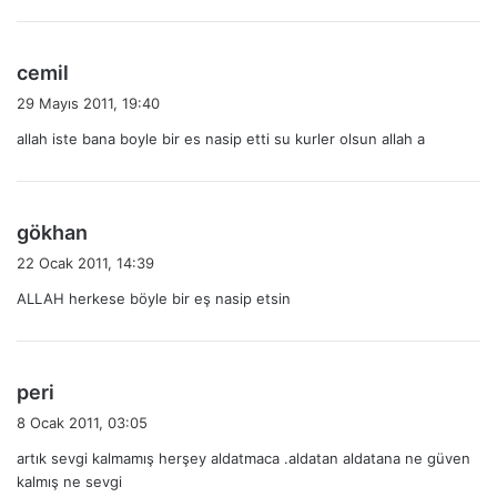
k
i
:
d
cemil
e
29 Mayıs 2011, 19:40
d
allah iste bana boyle bir es nasip etti su kurler olsun allah a
i
k
i
:
d
gökhan
e
22 Ocak 2011, 14:39
d
ALLAH herkese böyle bir eş nasip etsin
i
k
i
:
d
peri
e
8 Ocak 2011, 03:05
d
artık sevgi kalmamış herşey aldatmaca .aldatan aldatana ne güven
i
kalmış ne sevgi
k