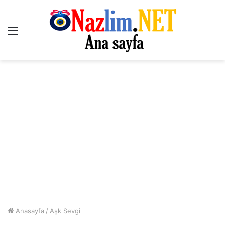
Menü
Anasayfa
/
Aşk Sevgi