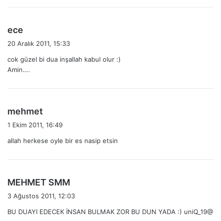
k
i
:
d
ece
e
20 Aralık 2011, 15:33
d
cok güzel bi dua inşallah kabul olur :)
i
Amin….
k
i
:
d
mehmet
e
1 Ekim 2011, 16:49
d
allah herkese oyle bir es nasip etsin
i
k
i
:
d
MEHMET SMM
e
3 Ağustos 2011, 12:03
d
BU DUAYI EDECEK İNSAN BULMAK ZOR BU DUN YADA :) uniQ_19@
i