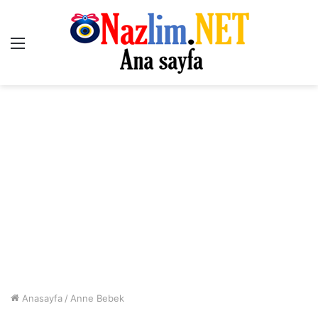
Menü
Anasayfa
/
Anne Bebek