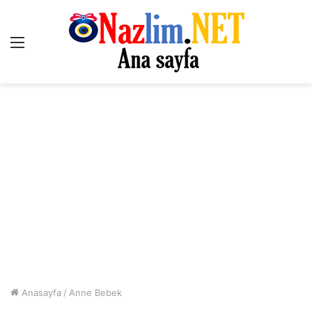
Menü
Anasayfa
/
Anne Bebek