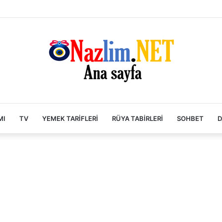
MI
TV
YEMEK TARIFLERI
RÜYA TABIRLERI
SOHBET
D