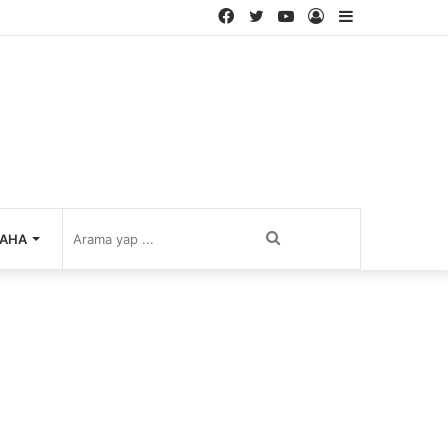
Facebook
Twitter
YouTube
Kayıt
Kenar
Ol
Bölmesi
Arama
AHA
yap
...