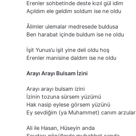
Erenler sohbetinde deste kızıl gül idim
Açıldım ele geldim soldum ise ne oldu
Âlimler ulemalar medresede buldusa
Ben harabat içinde buldum ise ne oldu
İşit Yunus’u işit yine deli oldu hoş
Erenler manisine daldım ise ne oldu
Arayı Arayı Bulsam İzini
Arayı arayı bulsam izini
İzinin tozuna sürsem yüzümü
Hak nasip eylese görsem yüzünü
Ey sevdiğim (ya Muhammet) canım arzular
Ali ile Hasan, Hüseyin anda
Sevdası gönüllerde muhabbet canda