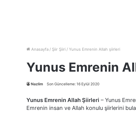
Anasayfa
/
Şiir Şiiri
/
Yunus Emrenin Allah şiirleri
Yunus Emrenin Alla
Nazlim
Son Güncelleme: 16 Eylül 2020
Yunus Emrenin Allah Şiirleri
– Yunus Emreni
Emrenin insan ve Allah konulu şiirlerini bula