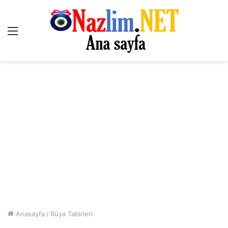
Menü
Anasayfa
/
Rüya Tabirleri