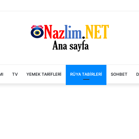
MI
TV
YEMEK TARIFLERI
RÜYA TABIRLERI
SOHBET
D