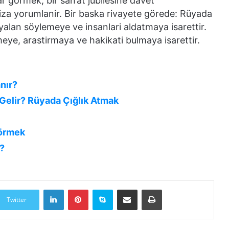
r görmek, bir san’at jübilesine davet
niza yorumlanir. Bir baska rivayete görede: Rüyada
yalan söylemeye ve insanlari aldatmaya isarettir.
ye, arastirmaya ve hakikati bulmaya isarettir.
nır?
elir? Rüyada Çığlık Atmak
görmek
?
LinkedIn
Pinterest
Skype
E-Posta ile paylaş
Yazdır
Twitter