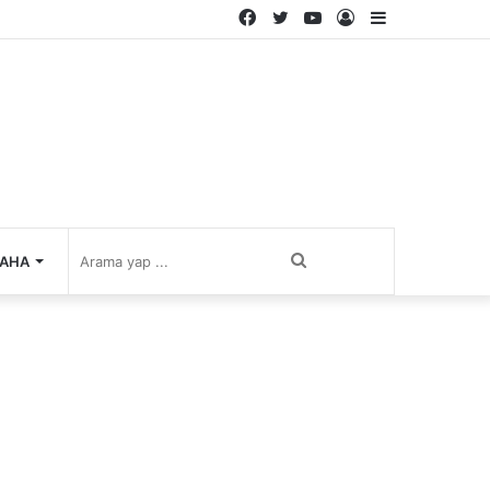
Facebook
Twitter
YouTube
Kayıt
Kenar
Ol
Bölmesi
Arama
AHA
yap
...