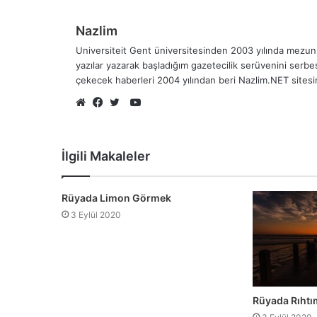
Nazlim
Universiteit Gent üniversitesinden 2003 yılında mezun 
yazılar yazarak başladığım gazetecilik serüvenini serb
çekecek haberleri 2004 yılından beri Nazlim.NET sites
YouTube
Web
Facebook
Twitter
sitesi
İlgili Makaleler
Rüyada Limon Görmek
3 Eylül 2020
Rüyada Rıht