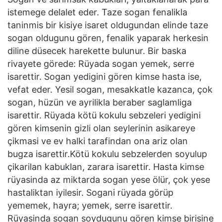
istemege delalet eder. Taze sogan fenalikla
taninmis bir kisiye isaret oldugundan elinde taze
sogan oldugunu gören, fenalik yaparak herkesin
diline düsecek harekette bulunur. Bir baska
rivayete görede: Rüyada sogan yemek, serre
isarettir. Sogan yedigini gören kimse hasta ise,
vefat eder. Yesil sogan, mesakkatle kazanca, çok
sogan, hüzün ve ayrilikla beraber saglamliga
isarettir. Rüyada kötü kokulu sebzeleri yedigini
gören kimsenin gizli olan seylerinin asikareye
çikmasi ve ev halki tarafindan ona ariz olan
bugza isarettir.Kötü kokulu sebzelerden soyulup
çikarilan kabuklan, zarara isarettir. Hasta kimse
rüyasinda az miktarda sogan yese ölür, çok yese
hastaliktan iyilesir. Sogani rüyada görüp
yememek, hayra; yemek, serre isarettir.
Rüyasinda sogan soydugunu gören kimse birisine