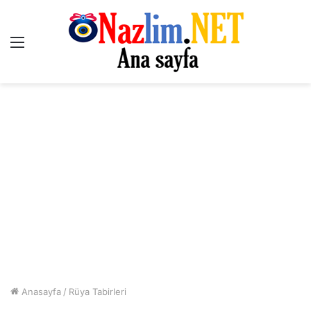
Menü
Anasayfa
/
Rüya Tabirleri