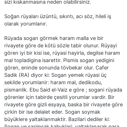
sizi kıskanmasına neden olabilirsiniz.
Soğan rüyaları üzüntü, sıkıntı, acı söz, hileli iş
olarak yorumlanır.
Rüyada sogan görmek haram malla ve bir
rivayete göre de kötü sözle tabir olunur. Rüyayi
gören iyi bir kisi ise, rüyasi hayirla, degilse haram
mal topladigina isarettir. Pismis sogan yedigini
gören, eninde sonunda tövbekar olur. Cafer
Sadik (RA) diyor ki: Sogan yemek rüyasi üç
sekilde yorumlanir: haram mal, dedikodu,
pismanlik. Ebu Said el-Vaiz e göre ; sogani rüyada
görenler için tabirde çesitli yorumlar vardir. Bir
rivayete göre gizli esyaya, baska bir rivayete göre
çirkin bir ise delalet eder. Sogan soymak
büyüklere yaltaklanmaktir. Bazilari dediler ki:
Sogan ve sarimsak kabuklari, yaltaklanarak para