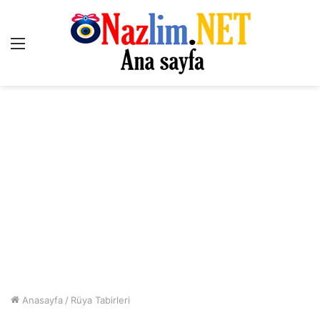
Menü
Anasayfa
/
Rüya Tabirleri