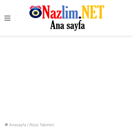
Menü
Anasayfa
/
Rüya Tabirleri