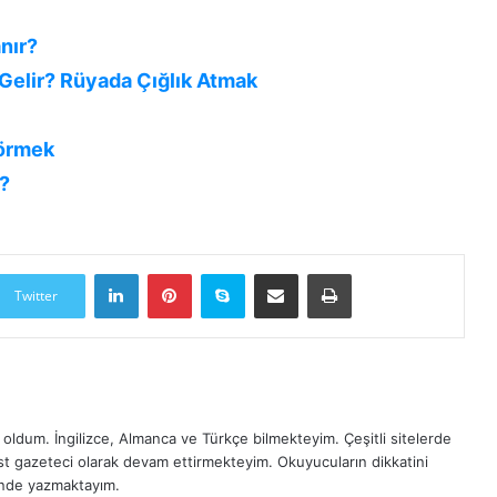
nır?
elir? Rüyada Çığlık Atmak
görmek
?
LinkedIn
Pinterest
Skype
E-Posta ile paylaş
Yazdır
Twitter
oldum. İngilizce, Almanca ve Türkçe bilmekteyim. Çeşitli sitelerde
est gazeteci olarak devam ettirmekteyim. Okuyucuların dikkatini
inde yazmaktayım.