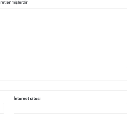
aretlenmişlerdir
İnternet sitesi