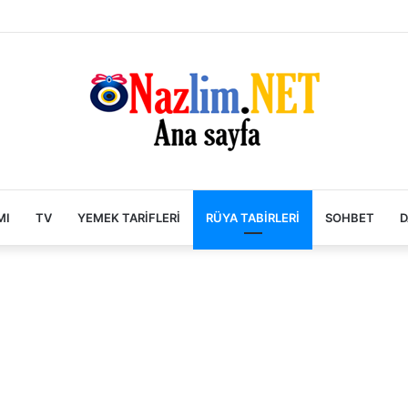
MI
TV
YEMEK TARIFLERI
RÜYA TABIRLERI
SOHBET
D