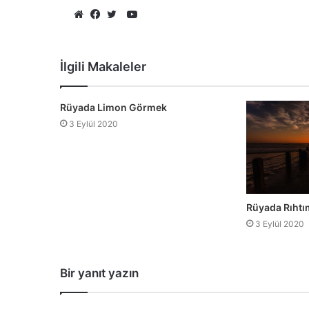
YouTube
Web
Facebook
Twitter
sitesi
İlgili Makaleler
Rüyada Limon Görmek
3 Eylül 2020
Rüyada Rıht
3 Eylül 2020
Bir yanıt yazın