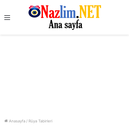
Menü
Anasayfa
/
Rüya Tabirleri