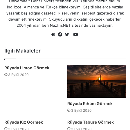
Universiteit Gent üniversitesinden 2003 yılında mezun oldum.
İngilizce, Almanca ve Türkçe bilmekteyim. Çeşitli sitelerde yazılar
yazarak başladığım gazetecilik serüvenini serbest gazeteci olarak
devam ettirmekteyim. Okuyucuların dikkatini çekecek haberleri
2004 yılından beri Nazlim.NET sitesinde yazmaktayım.
YouTube
Web
Facebook
Twitter
sitesi
İlgili Makaleler
Rüyada Limon Görmek
3 Eylül 2020
Rüyada Rıhtım Görmek
3 Eylül 2020
Rüyada Kız Görmek
Rüyada Tabure Görmek
3 Eylül 2020
3 Eylül 2020