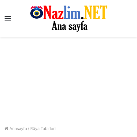
Menü
Anasayfa
/
Rüya Tabirleri