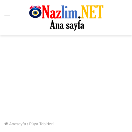
Menü
Anasayfa
/
Rüya Tabirleri