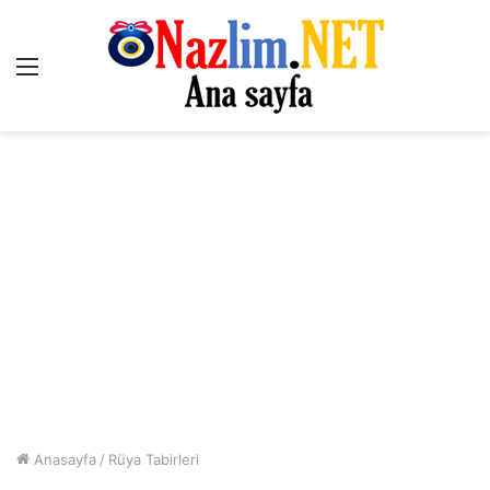
Menü
Anasayfa
/
Rüya Tabirleri