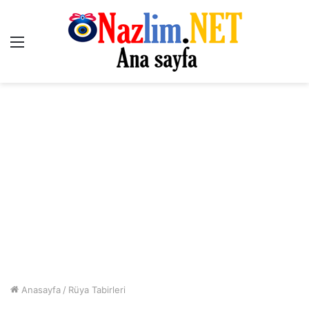
Menü
Anasayfa
/
Rüya Tabirleri