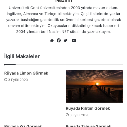
Universiteit Gent üniversitesinden 2003 yılında mezun oldum.
İngilizce, Almanca ve Türkçe bilmekteyim. Çeşitli sitelerde yazılar
yazarak başladığım gazetecilik serüvenini serbest gazeteci olarak
devam ettirmekteyim. Okuyucuların dikkatini çekecek haberleri
2004 yılından beri Nazlim.NET sitesinde yazmaktayım.
YouTube
Web
Facebook
Twitter
sitesi
İlgili Makaleler
Rüyada Limon Görmek
3 Eylül 2020
Rüyada Rıhtım Görmek
3 Eylül 2020
Rüyada Kız Görmek
Rüyada Tabure Görmek