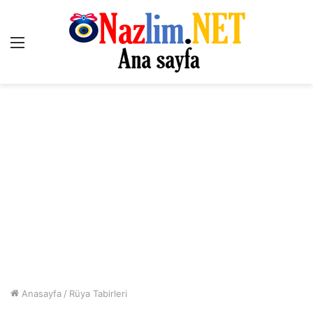
Menü
Anasayfa
/
Rüya Tabirleri