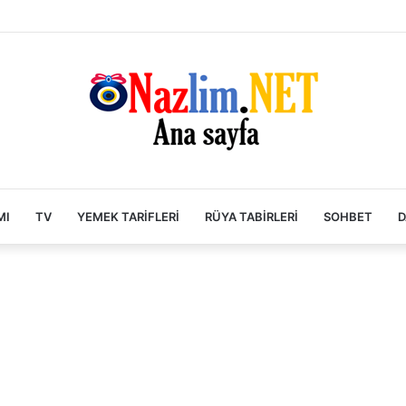
MI
TV
YEMEK TARIFLERI
RÜYA TABIRLERI
SOHBET
D