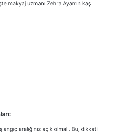
z. İşte makyaj uzmanı Zehra Ayan’ın kaş
arı:
langıç aralığınız açık olmalı. Bu, dikkati