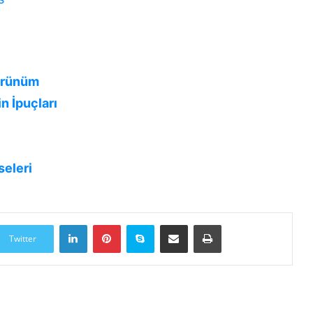
Görünüm
n İpuçları
seleri
LinkedIn
Pinterest
Skype
E-Posta ile paylaş
Yazdır
Twitter