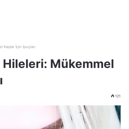
 Kaşlar İçin İpuçları
 Hileleri: Mükemmel
ı
121