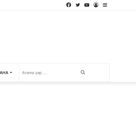
Facebook
Twitter
YouTube
Kayıt
Kenar
Ol
Bölmesi
Arama
AHA
yap
...