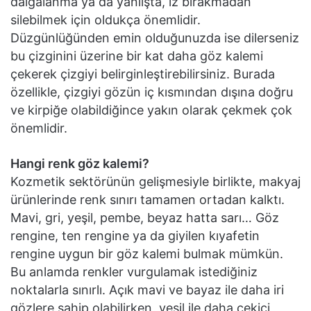
dalgalanma ya da yanlışta, iz bırakmadan
silebilmek için oldukça önemlidir.
Düzgünlüğünden emin olduğunuzda ise dilerseniz
bu çizginini üzerine bir kat daha göz kalemi
çekerek çizgiyi belirginleştirebilirsiniz. Burada
özellikle, çizgiyi gözün iç kısmından dışına doğru
ve kirpiğe olabildiğince yakın olarak çekmek çok
önemlidir.
Hangi renk göz kalemi?
Kozmetik sektörünün gelişmesiyle birlikte, makyaj
ürünlerinde renk sınırı tamamen ortadan kalktı.
Mavi, gri, yeşil, pembe, beyaz hatta sarı… Göz
rengine, ten rengine ya da giyilen kıyafetin
rengine uygun bir göz kalemi bulmak mümkün.
Bu anlamda renkler vurgulamak istediğiniz
noktalarla sınırlı. Açık mavi ve bayaz ile daha iri
gözlere sahip olabilirken, yeşil ile daha çekici