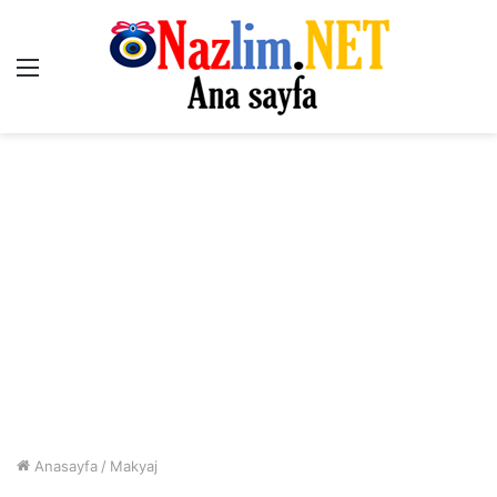
Menü
Anasayfa
/
Makyaj