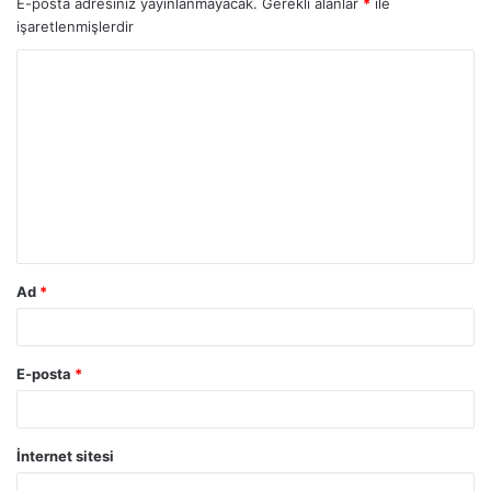
E-posta adresiniz yayınlanmayacak.
Gerekli alanlar
*
ile
işaretlenmişlerdir
Ad
*
E-posta
*
İnternet sitesi