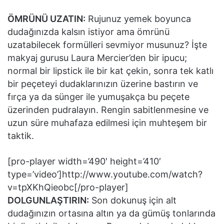
ÖMRÜNÜ UZATIN:
Rujunuz yemek boyunca
dudağınızda kalsın istiyor ama ömrünü
uzatabilecek formülleri sevmiyor musunuz? İşte
makyaj gurusu Laura Mercier’den bir ipucu;
normal bir lipstick ile bir kat çekin, sonra tek katlı
bir peçeteyi dudaklarınızın üzerine bastırın ve
fırça ya da sünger ile yumuşakça bu peçete
üzerinden pudralayın. Rengin sabitlenmesine ve
uzun süre muhafaza edilmesi için muhteşem bir
taktik.
[pro-player width=’490′ height=’410′
type=’video’]http://www.youtube.com/watch?
v=tpXKhQieobc[/pro-player]
DOLGUNLAŞTIRIN:
Son dokunuş için alt
dudağınızın ortasına altın ya da gümüş tonlarında