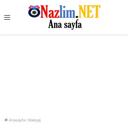
Menü
Anasayfa
/
Makyaj