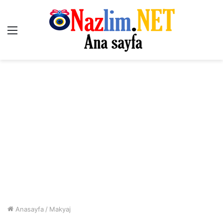
Menü
Anasayfa
/
Makyaj