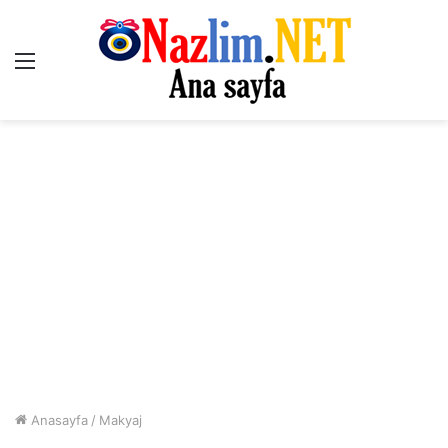
Menü
Anasayfa
/
Makyaj