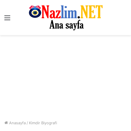
Menü
Anasayfa
/
Kimdir Biyografi