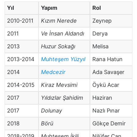
Yıl
Yapım
Rol
2010-2011
Kızım Nerede
Zeynep
2011
Ve İnsan Aldandı
Derya
2013
Huzur Sokağı
Melisa
2013-2014
Muhteşem Yüzyıl
Rana Hatun
2014
Medcezir
Ada Savaşer
2014-2015
Kiraz Mevsimi
Öykü Acar
2017
Yıldızlar Şahidim
Haziran
2017
Dolunay
Nazlı Pınar
2018
Börü
Gökçe Demir
2018-2019
Muhteşem İkili
Nilüfer Can