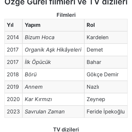
Özge Gürel filmleri ve TV dizileri
Filmleri
Yıl
Yapım
Rol
2014
Bizum Hoca
Kardelen
2017
Organik Aşk Hikâyeleri
Demet
2017
İlk Öpücük
Bahar
2018
Börü
Gökçe Demir
2019
Annem
Nazlı
2020
Kar Kırmızı
Zeynep
2023
Savrulan Zaman
Feride İpekoğlu
TV dizileri