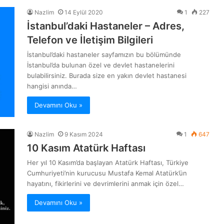
Nazlim
14 Eylül 2020
1
227
İstanbul’daki Hastaneler – Adres,
Telefon ve İletişim Bilgileri
İstanbul’daki hastaneler sayfamızın bu bölümünde
İstanbul’da bulunan özel ve devlet hastanelerini
bulabilirsiniz. Burada size en yakın devlet hastanesi
hangisi anında…
Devamını Oku »
Nazlim
9 Kasım 2024
1
647
10 Kasım Atatürk Haftası
Her yıl 10 Kasım’da başlayan Atatürk Haftası, Türkiye
Cumhuriyeti’nin kurucusu Mustafa Kemal Atatürk’ün
hayatını, fikirlerini ve devrimlerini anmak için özel…
Devamını Oku »