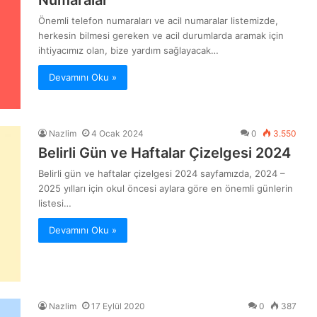
Numaralar
Önemli telefon numaraları ve acil numaralar listemizde,
herkesin bilmesi gereken ve acil durumlarda aramak için
ihtiyacımız olan, bize yardım sağlayacak…
Devamını Oku »
Nazlim
4 Ocak 2024
0
3.550
Belirli Gün ve Haftalar Çizelgesi 2024
Belirli gün ve haftalar çizelgesi 2024 sayfamızda, 2024 –
2025 yılları için okul öncesi aylara göre en önemli günlerin
listesi…
Devamını Oku »
Nazlim
17 Eylül 2020
0
387