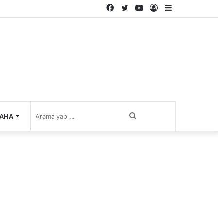
Facebook
Twitter
YouTube
Kayıt
Kenar
Ol
Bölmesi
Arama
AHA
yap
...