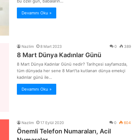
bu özel gün, babaların…
Devamını Oku »
Nazlim
8 Mart 2023
0
389
8 Mart Dünya Kadınlar Günü
8 Mart Dünya Kadınlar Günü nedir? Tarihçesi sayfamızda,
tüm dünyada her sene 8 Mart’ta kutlanan dünya emekçi
kadınlar günü ile…
Devamını Oku »
Nazlim
17 Eylül 2020
0
604
Önemli Telefon Numaraları, Acil