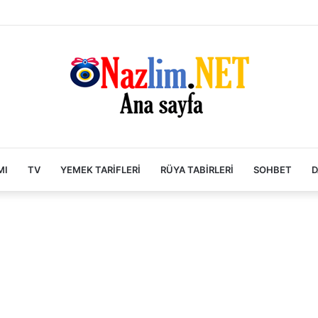
MI
TV
YEMEK TARIFLERI
RÜYA TABIRLERI
SOHBET
D