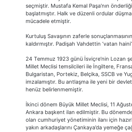
seçmiştir. Mustafa Kemal Paşa’nın önderliği
başlatmıştır. Halk ve düzenli ordular düş
mücadele etmiştir.
Kurtuluş Savaşının zaferle sonuçlanmasını
kaldırmıştır. Padişah Vahdettin ‘vatan haini’
24 Temmuz 1923 günü İsviçre’nin Lozan şeh
Millet Meclisi temsilcileri ile İngiltere, Fr
Bulgaristan, Portekiz, Belçika, SSCB ve Yu
imzalamıştır. Bu antlaşma ile yeni bir devlet
henüz belirlenmemiştir.
İkinci dönem Büyük Millet Meclisi, 11 Ağusto
Ankara başkent ilan edilmiştir. Bu dönemde
olan cumhuriyet yönetiminin ilanı için hazı
yakın arkadaşlarını Çankaya’da yemeğe çağı