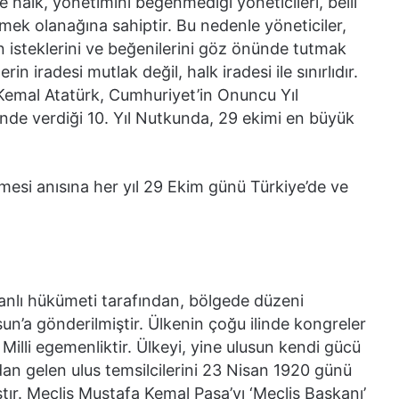
 halk, yönetimini beğenmediği yöneticileri, belli
lmek olanağına sahiptir. Bu nedenle yöneticiler,
 isteklerini ve beğenilerini göz önünde tutmak
rin iradesi mutlak değil, halk iradesi ile sınırlıdır.
Kemal Atatürk, Cumhuriyet’in Onuncu Yıl
inde verdiği 10. Yıl Nutkunda, 29 ekimi en büyük
mesi anısına her yıl 29 Ekim günü Türkiye’de ve
nlı hükümeti tarafından, bölgede düzeni
sun’a gönderilmiştir. Ülkenin çoğu ilinde kongreler
Milli egemenliktir. Ülkeyi, yine ulusun kendi gücü
ndan gelen ulus temsilcilerini 23 Nisan 1920 günü
tır. Meclis Mustafa Kemal Paşa’yı ‘Meclis Başkanı’