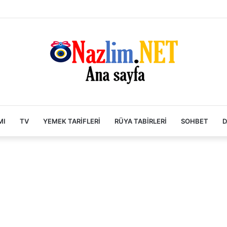
MI
TV
YEMEK TARIFLERI
RÜYA TABIRLERI
SOHBET
D