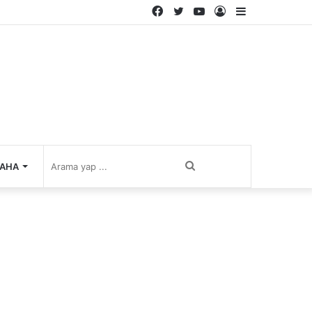
Facebook
Twitter
YouTube
Kayıt
Kenar
Ol
Bölmesi
Arama
AHA
yap
...