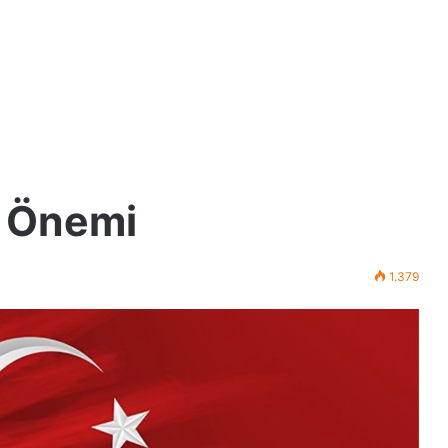
e Önemi
1.379