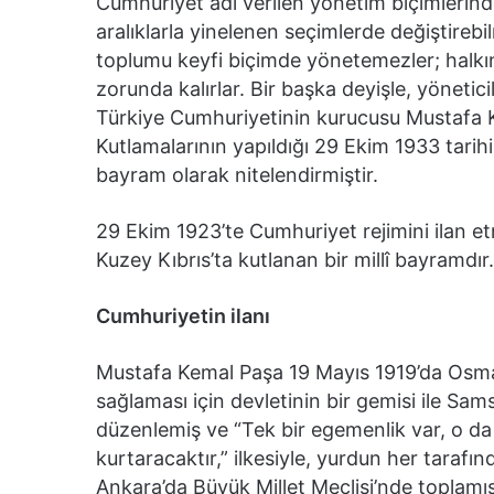
Cumhuriyet adı verilen yönetim biçimlerinde
aralıklarla yinelenen seçimlerde değiştirebi
toplumu keyfi biçimde yönetemezler; halkın
zorunda kalırlar. Bir başka deyişle, yöneticile
Türkiye Cumhuriyetinin kurucusu Mustafa 
Kutlamalarının yapıldığı 29 Ekim 1933 tarih
bayram olarak nitelendirmiştir.
29 Ekim 1923’te Cumhuriyet rejimini ilan et
Kuzey Kıbrıs’ta kutlanan bir millî bayramdır.
Cumhuriyetin ilanı
Mustafa Kemal Paşa 19 Mayıs 1919’da Osma
sağlaması için devletinin bir gemisi ile Sam
düzenlemiş ve “Tek bir egemenlik var, o da 
kurtaracaktır,” ilkesiyle, yurdun her tarafı
Ankara’da Büyük Millet Meclisi’nde toplamış