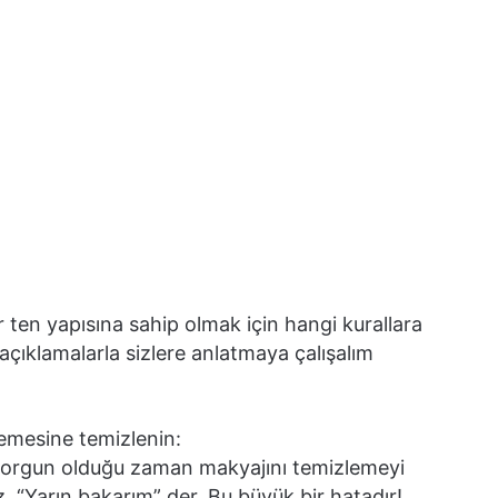
bir ten yapısına sahip olmak için hangi kurallara
açıklamalarla sizlere anlatmaya çalışalım
emesine temizlenin:
yorgun olduğu zaman makya­jını temizlemeyi
. “Yarın bakarım” der. Bu büyük bir hatadır!