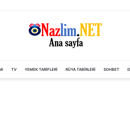
MI
TV
YEMEK TARIFLERI
RÜYA TABIRLERI
SOHBET
D