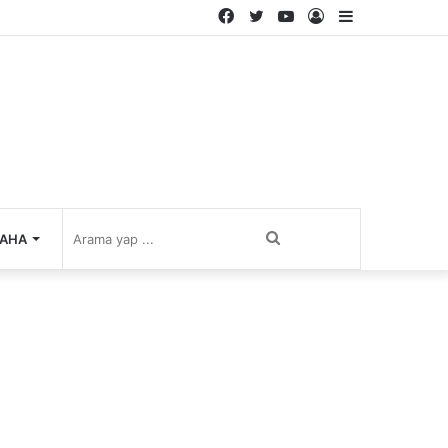
Facebook
Twitter
YouTube
Kayıt
Kenar
Ol
Bölmesi
Arama
AHA
yap
...