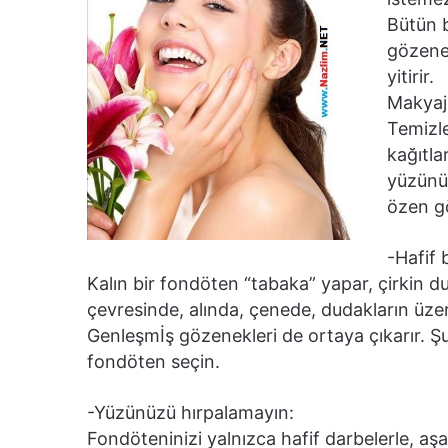
Bütün 
gözenek
yitirir.
Makyaj 
Temizle
kağıtla
yüzünü
özen gö
-Hafif 
Kalın bir fondöten “tabaka” yapar, çirkin durur
çevresinde, alında, çenede, dudakların üze
Genleşmİş gözenekleri de ortaya çıkarır. Şu
fondöten seçin.
-Yüzünüzü hırpalamayın:
Fondöteninizi yalnızca hafif darbelerle, aş