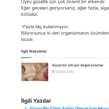
Uyku güzellik için çok önemli bir etkendir.
Eğer geceleri geziyorsanız, eğer fazla, sigar
kötüdür.
-Fazla ilâç kullanmayın:
Biliyorsunuz ki deri organizmanın özümlemedik
bozar.
İlgili Makaleler
Güzel bir cilt için doğal öneriler
12 Eylül 2020
İlgili Yazılar
Güzel Bir Cilde Sahip Olmak İçin Muci