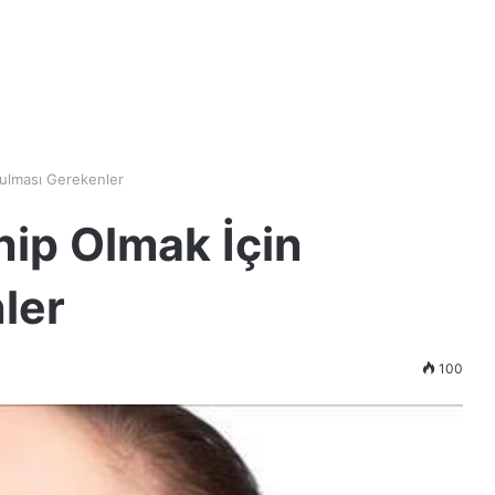
yulması Gerekenler
hip Olmak İçin
ler
100