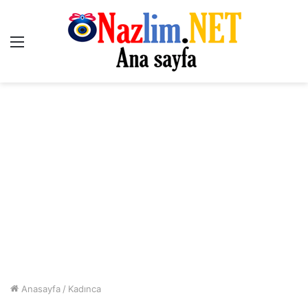
Menü
Anasayfa
/
Kadınca