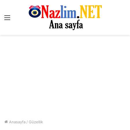
Menü
Anasayfa
/
Güzellik