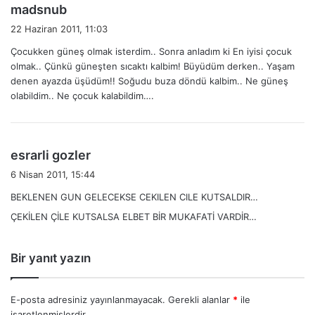
d
madsnub
e
22 Haziran 2011, 11:03
d
Çocukken güneş olmak isterdim.. Sonra anladım ki En iyisi çocuk
i
olmak.. Çünkü güneşten sıcaktı kalbim! Büyüdüm derken.. Yaşam
k
denen ayazda üşüdüm!! Soğudu buza döndü kalbim.. Ne güneş
i
olabildim.. Ne çocuk kalabildim….
:
d
esrarli gozler
e
6 Nisan 2011, 15:44
d
BEKLENEN GUN GELECEKSE CEKILEN CILE KUTSALDIR…
i
ÇEKİLEN ÇİLE KUTSALSA ELBET BİR MUKAFATİ VARDİR…
k
i
:
Bir yanıt yazın
E-posta adresiniz yayınlanmayacak.
Gerekli alanlar
*
ile
işaretlenmişlerdir