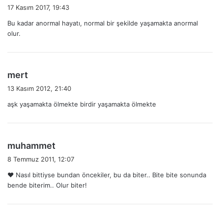
e
17 Kasım 2017, 19:43
d
Bu kadar anormal hayatı, normal bir şekilde yaşamakta anormal
i
olur.
k
i
:
d
mert
e
13 Kasım 2012, 21:40
d
aşk yaşamakta ölmekte birdir yaşamakta ölmekte
i
k
i
:
d
muhammet
e
8 Temmuz 2011, 12:07
d
♥ Nasıl bittiyse bundan öncekiler, bu da biter.. Bite bite sonunda
i
bende biterim.. Olur biter!
k
i
: