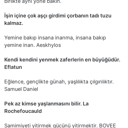
birlikte aynı yöne bakın.
İşin içine çok aşçı girdimi çorbanın tadı tuzu
kalmaz.
Yemine bakıp insana inanma, insana bakıp
yemine inan. Aeskhylos
Kendi kendini yenmek zaferlerin en büyüğüdür.
Eflatun
Eğlence, gençlikte günah, yaşlılıkta çılgınlıktır.
Samuel Daniel
Pek az kimse yaşlanmasını bilir. La
Rochefoucauld
Samimiyeti yitirmek gücünü yitirmektir. BOVEE