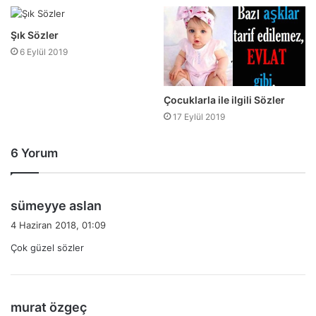
Şık Sözler
6 Eylül 2019
Çocuklarla ile ilgili Sözler
17 Eylül 2019
6 Yorum
d
sümeyye aslan
e
4 Haziran 2018, 01:09
d
Çok güzel sözler
i
k
i
:
d
murat özgeç