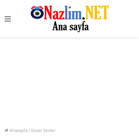
Menü
Anasayfa
/
Güzel Sözler