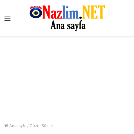
Menü
Anasayfa
/
Güzel Sözler