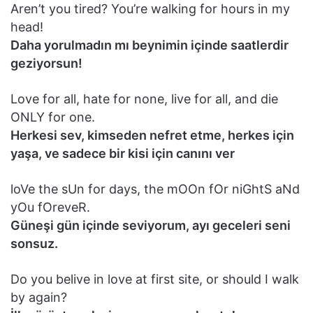
Aren’t you tired? You’re walking for hours in my
head!
Daha yorulmadın mı beynimin içinde saatlerdir
geziyorsun!
Love for all, hate for none, live for all, and die
ONLY for one.
Herkesi sev, kimseden nefret etme, herkes için
yaşa, ve sadece bir kisi için canını ver
loVe the sUn for days, the mOOn fOr niGhtS aNd
yOu fOreveR.
Güneşi gün içinde seviyorum, ayı geceleri seni
sonsuz.
Do you belive in love at first site, or should I walk
by again?