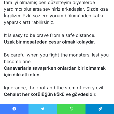
tam iyi olmamış ben düzelteyim diyenlerde
yardımcı olurlarsa seviniriz arkadaşlar. Sizde kısa
İngilizce özlü sözlere yorum bölümünden katkı
yaparak arttırabilirsiniz.
It is easy to be brave from a safe distance.
Uzak bir mesafeden cesur olmak kolaydır.
Be careful when you fight the monsters, lest you
become one.
Canavarlarla savaşırken onlardan biri olmamak
için dikkatli olun.
Ignorance, the root and the stem of every evil.
Cehalet her kötülüğün kökü ve gövdesidir.
global warming is like a woman,one never knows
what it is going to do
Facebook
Twitter
WhatsApp
Telegram