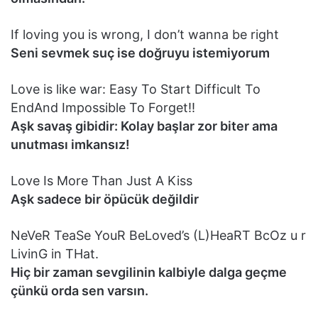
If loving you is wrong, I don’t wanna be right
Seni sevmek suç ise doğruyu istemiyorum
Love is like war: Easy To Start Difficult To
EndAnd Impossible To Forget!!
Aşk savaş gibidir: Kolay başlar zor biter ama
unutması imkansız!
Love Is More Than Just A Kiss
Aşk sadece bir öpücük değildir
NeVeR TeaSe YouR BeLoved’s (L)HeaRT BcOz u r
LivinG in THat.
Hiç bir zaman sevgilinin kalbiyle dalga geçme
çünkü orda sen varsın.