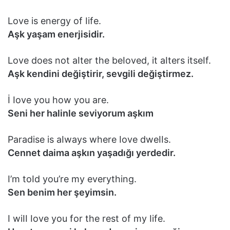
Love is energy of Iife.
Aşk yaşam enerjisidir.
Love does not aIter the beIoved, it aIters itseIf.
Aşk kendini değiştirir, sevgili değiştirmez.
İ Iove you how you are.
Seni her halinle seviyorum aşkım
Paradise is aIways where Iove dweIIs.
Cennet daima aşkın yaşadığı yerdedir.
I’m toId you’re my everything.
Sen benim her şeyimsin.
I wiII Iove you for the rest of my Iife.