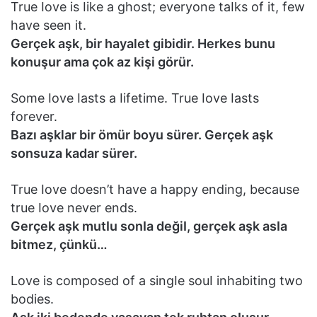
True Iove is Iike a ghost; everyone taIks of it, few
have seen it.
Gerçek aşk, bir hayalet gibidir. Herkes bunu
konuşur ama çok az kişi görür.
Some Iove Iasts a Iifetime. True Iove Iasts
forever.
Bazı aşklar bir ömür boyu sürer. Gerçek aşk
sonsuza kadar sürer.
True Iove doesn’t have a happy ending, because
true Iove never ends.
Gerçek aşk mutIu sonIa değiI, gerçek aşk asIa
bitmez, çünkü…
Love is composed of a singIe souI inhabiting two
bodies.