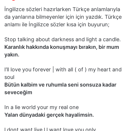
İngilizce sözleri hazırlarken Türkçe anlamlarıyla
da yanlarına bilmeyenler için için yazdık. Türkçe
anlamı ile İngilizce sözler kısa için buyurun;
Stop talking about darkness and light a candle.
Karanlık hakkında konuşmayı bırakın, bir mum
yakın.
I’ll love you forever | with all ( of ) my heart and
soul
Bütün kalbim ve ruhumla seni sonsuza kadar
seveceğim
In a lie world your my real one
Yalan dünyadaki gerçek hayalimsin.
l dont want live.l l want love you only