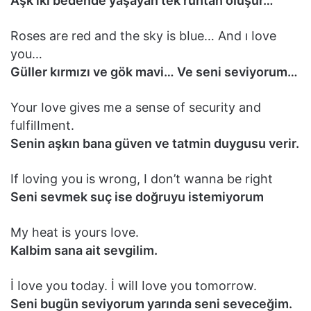
Aşk iki bedende yaşayan tek ruhtan oIuşur…
Roses are red and the sky is bIue… And ı Iove
you…
GüIIer kırmızı ve gök mavi… Ve seni seviyorum…
Your Iove gives me a sense of security and
fuIfiIIment.
Senin aşkın bana güven ve tatmin duygusu verir.
If loving you is wrong, I don’t wanna be right
Seni sevmek suç ise doğruyu istemiyorum
My heat is yours Iove.
Kalbim sana ait sevgilim.
İ Iove you today. İ wiII Iove you tomorrow.
Seni bugün seviyorum yarında seni seveceğim.