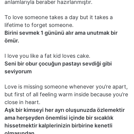
anlamlarıyla beraber hazırlanmıştır.
To love someone takes a day but it takes a
lifetime to forget someone.
Birini sevmek 1 gününü alır ama unutmak bir
ömür.
I love you like a fat kid loves cake.
Seni bir obur çocuğun pastayı sevdiği gibi
seviyorum
Love is missing someone whenever you’re apart,
but first of all feeling warm inside because you’re
close in heart.
Aşk bir kimseyi her ayrı oluşunuzda özlemektir
ama herşeyden önemlisi içinde bir sıcaklık
hissetmektir kalplerinizin birbirine kenetli
olmasından.