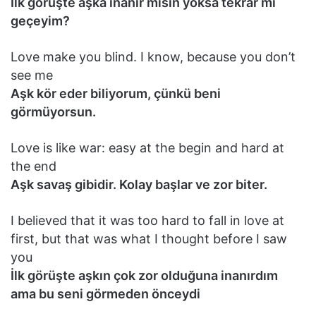
İlk görüşte aşka inanır mısın yoksa tekrar mı
geçeyim?
Love make you blind. I know, because you don’t
see me
Aşk kör eder biliyorum, çünkü beni
görmüyorsun.
Love is like war: easy at the begin and hard at
the end
Aşk savaş gibidir. Kolay başlar ve zor biter.
I believed that it was too hard to fall in love at
first, but that was what I thought before I saw
you
İlk görüşte aşkın çok zor olduğuna inanırdım
ama bu seni görmeden önceydi