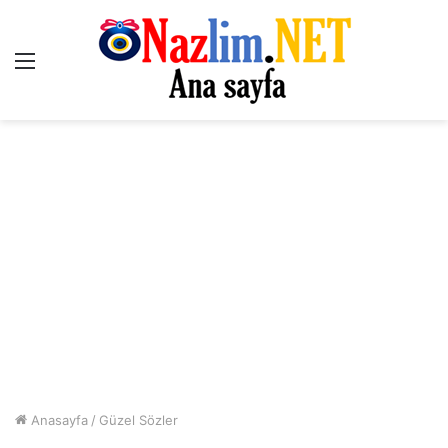
Menü
Anasayfa
/
Güzel Sözler