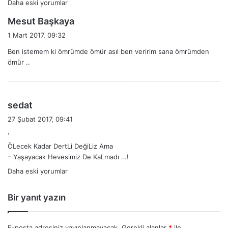
Yorum
Daha eski yorumlar
d
Mesut Başkaya
gezinmesi
e
1 Mart 2017, 09:32
d
Ben istemem ki ömrümde ömür asıl ben veririm sana ömrümden
i
ömür ..
k
i
:
d
sedat
e
27 Şubat 2017, 09:41
d
‘
i
ÖLecek Kadar DertLi DeğiLiz Ama
k
– Yaşayacak Hevesimiz De KaLmadı …!
i
Yorum
Daha eski yorumlar
:
gezinmesi
Bir yanıt yazın
E-posta adresiniz yayınlanmayacak.
Gerekli alanlar
*
ile