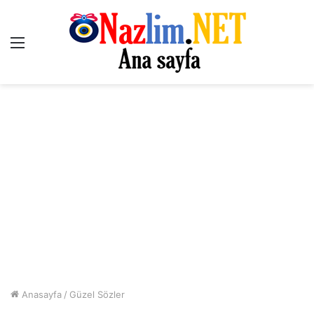
Menü
Anasayfa
/
Güzel Sözler