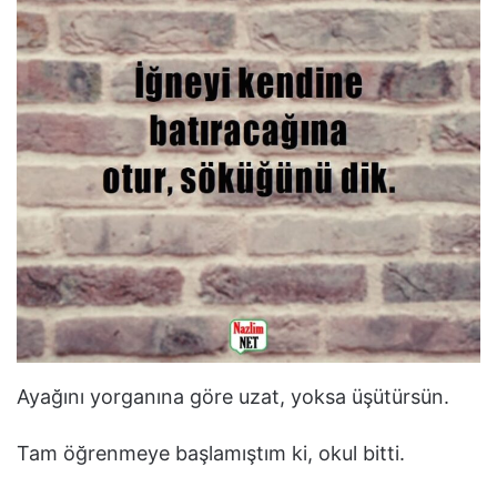
Ayağını yorganına göre uzat, yoksa üşütürsün.
Tam öğrenmeye başlamıştım ki, okul bitti.