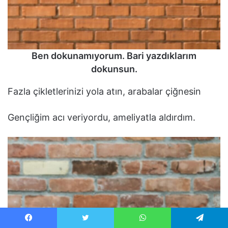
Ben dokunamıyorum. Bari yazdıklarım
dokunsun.
Fazla çikletlerinizi yola atın, arabalar çiğnesin
Gençliğim acı veriyordu, ameliyatla aldırdım.
Facebook
Twitter
WhatsApp
Telegram