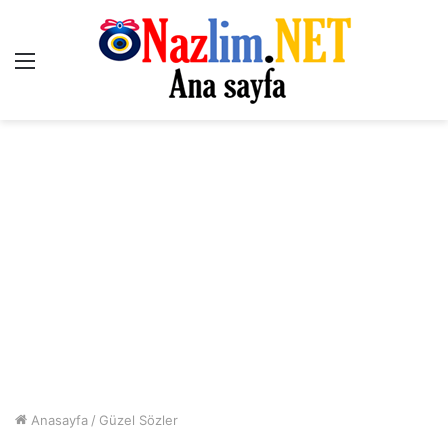
Menü
Anasayfa
/
Güzel Sözler