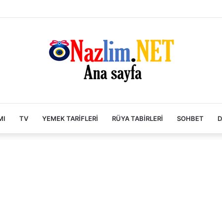
MI
TV
YEMEK TARIFLERI
RÜYA TABIRLERI
SOHBET
D