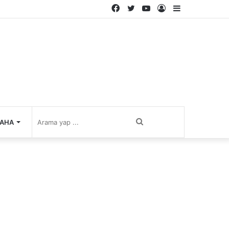
Facebook
Twitter
YouTube
Kayıt
Kenar
Ol
Bölmesi
Arama
AHA
yap
...