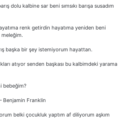
 barış dolu kalbine sar beni sımsıkı barışa susadım
hayatıma renk getirdin hayatıma yeniden beni
u meleğim.
rış başka bir şey istemiyorum hayattan.
ğlıkları atıyor senden başkası bu kalbimdeki yarama
 mi bebeğim?
ş – Benjamin Franklin
yorum belki çocukluk yaptım af diliyorum aşkım