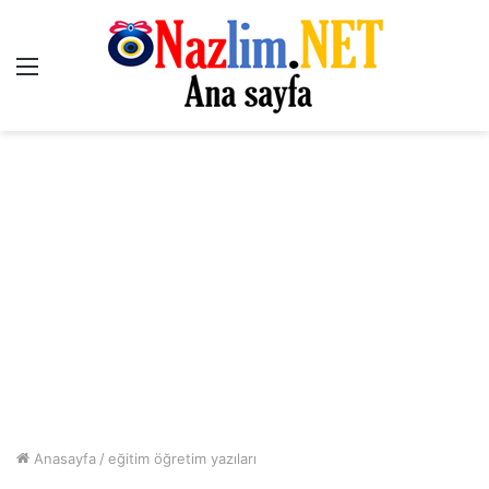
Menü
Anasayfa
/
eğitim öğretim yazıları