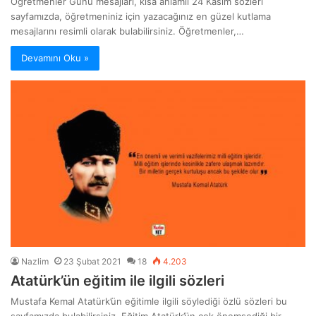
Öğretmenler Günü mesajları, kısa anlamlı 24 Kasım sözleri
sayfamızda, öğretmeniniz için yazacağınız en güzel kutlama
mesajlarını resimli olarak bulabilirsiniz. Öğretmenler,…
Devamını Oku »
Nazlim
23 Şubat 2021
18
4.203
Atatürk’ün eğitim ile ilgili sözleri
Mustafa Kemal Atatürk’ün eğitimle ilgili söylediği özlü sözleri bu
sayfamızda bulabilirsiniz. Eğitim Atatürk’ün çok önemsediği bir