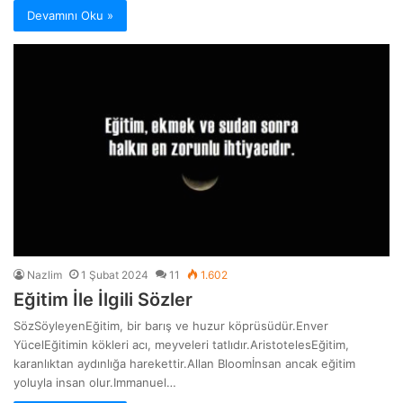
Devamını Oku »
Nazlim
1 Şubat 2024
11
1.602
Eğitim İle İlgili Sözler
SözSöyleyenEğitim, bir barış ve huzur köprüsüdür.Enver
YücelEğitimin kökleri acı, meyveleri tatlıdır.AristotelesEğitim,
karanlıktan aydınlığa harekettir.Allan Bloomİnsan ancak eğitim
yoluyla insan olur.Immanuel…