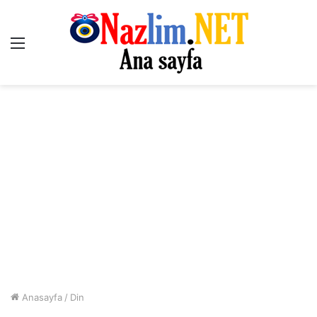
Menü
Anasayfa
/
Din