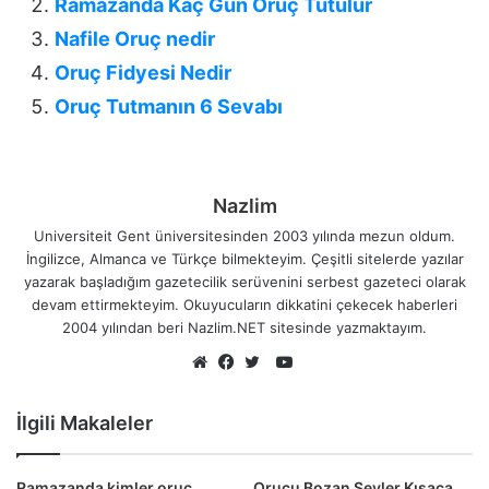
Ramazanda Kaç Gün Oruç Tutulur
Nafile Oruç nedir
Oruç Fidyesi Nedir
Oruç Tutmanın 6 Sevabı
Nazlim
Universiteit Gent üniversitesinden 2003 yılında mezun oldum.
İngilizce, Almanca ve Türkçe bilmekteyim. Çeşitli sitelerde yazılar
yazarak başladığım gazetecilik serüvenini serbest gazeteci olarak
devam ettirmekteyim. Okuyucuların dikkatini çekecek haberleri
2004 yılından beri Nazlim.NET sitesinde yazmaktayım.
YouTube
Web
Facebook
Twitter
sitesi
İlgili Makaleler
Ramazanda kimler oruç
Orucu Bozan Şeyler Kısaca