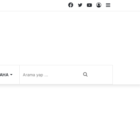
Facebook
Twitter
YouTube
Kayıt
Kenar
Ol
Bölmesi
Arama
AHA
yap
...