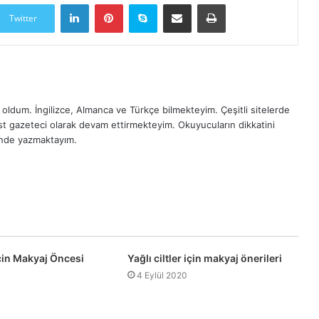
LinkedIn
Pinterest
Skype
E-Posta ile paylaş
Yazdır
Twitter
oldum. İngilizce, Almanca ve Türkçe bilmekteyim. Çeşitli sitelerde
est gazeteci olarak devam ettirmekteyim. Okuyucuların dikkatini
inde yazmaktayım.
 İçin Makyaj Öncesi
Yağlı ciltler için makyaj önerileri
4 Eylül 2020