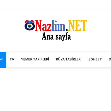
MI
TV
YEMEK TARIFLERI
RÜYA TABIRLERI
SOHBET
D