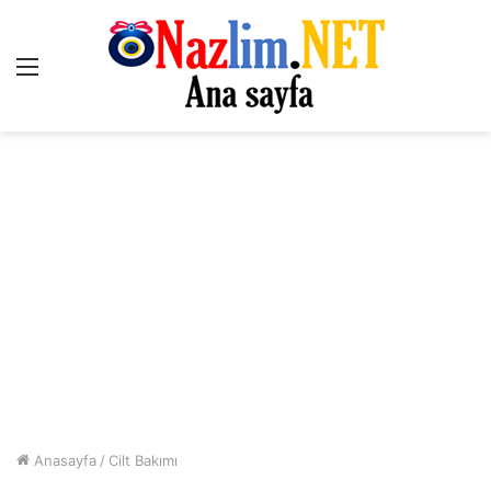
Menü
Anasayfa
/
Cilt Bakımı