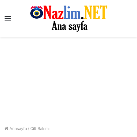
Menü
Anasayfa
/
Cilt Bakımı