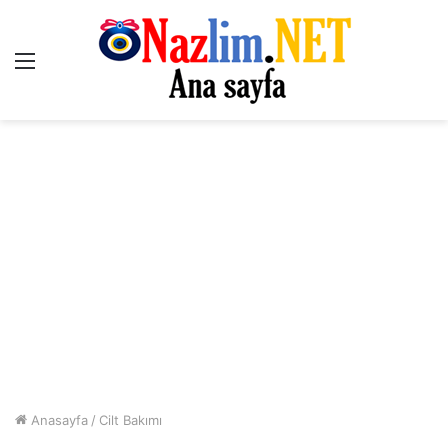
Menü
Anasayfa
/
Cilt Bakımı