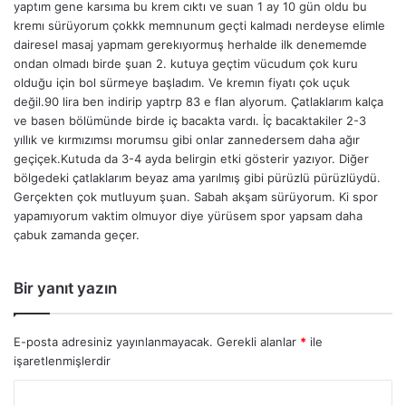
yaptım gene karsıma bu krem cıktı ve suan 1 ay 10 gün oldu bu
kremı sürüyorum çokkk memnunum geçti kalmadı nerdeyse elimle
dairesel masaj yapmam gerekıyormuş herhalde ilk denememde
ondan olmadı birde şuan 2. kutuya geçtim vücudum çok kuru
olduğu için bol sürmeye başladım. Ve kremın fiyatı çok uçuk
değil.90 lira ben indirip yaptrp 83 e flan alyorum. Çatlaklarım kalça
ve basen bölümünde birde iç bacakta vardı. İç bacaktakiler 2-3
yıllık ve kırmızımsı morumsu gibi onlar zannedersem daha ağır
geçiçek.Kutuda da 3-4 ayda belirgin etki gösterir yazıyor. Diğer
bölgedeki çatlaklarım beyaz ama yarılmış gibi pürüzlü pürüzlüydü.
Gerçekten çok mutluyum şuan. Sabah akşam sürüyorum. Ki spor
yapamıyorum vaktim olmuyor diye yürüsem spor yapsam daha
çabuk zamanda geçer.
Bir yanıt yazın
E-posta adresiniz yayınlanmayacak.
Gerekli alanlar
*
ile
işaretlenmişlerdir