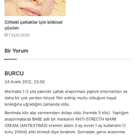
Ciltteki çatlaklar için bitkisel
çözüm
7 Eylül 2020
Bir Yorum
d
BURCU
e
24 Aralık 2012, 23:56
d
Merhaba 1-2 yıla yakındır çatlak araştırması yaptım internetten ve
i
daha bir çok yerden birçok fikir edinip mutlu olduğum hayal
k
kırıklığına uğradığım zamanda oldu.
i
Benimde kilo alıp vermemden dolayı oldu (hemde 5 kilo). Yaptığım
:
araştırmalarda BABE adlı bir markanın ANTI-STRECTH MARK
CREAM (ANTIESTRIAS) kremini aldım 3 ay evvel 1 ay kullandım (1
kutu 200ml) etki etmedi diye bıraktım. Sonradan gene arastırma