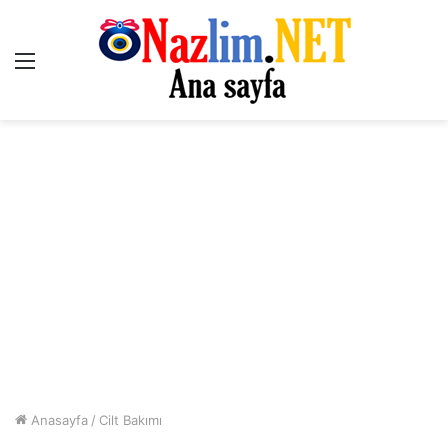
Menü
Anasayfa
/
Cilt Bakımı